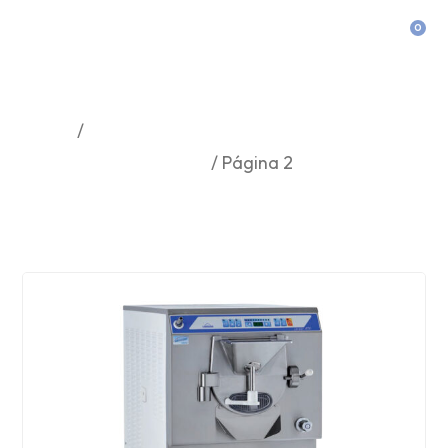
0
Refrigerado Por Agua
Inicio
/
Productos etiquetados “Refrigerado por
Agua”
/ Página 2