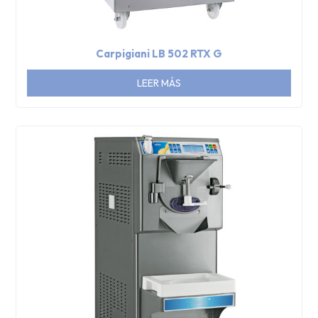
Carpigiani LB 502 RTX G
LEER MÁS