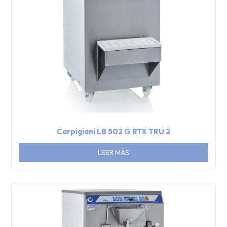
Carpigiani LB 502 G RTX TRU 2
LEER MÁS