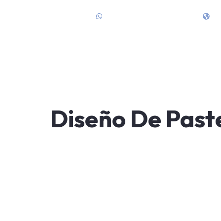
Teléfono: +1 (305) 403-5200
7
Diseño De Past
D
ch
Nuestros servicios e
creando entornos en 