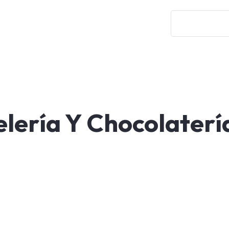
265 NW 74th St 13, Miami, FL 33166
Tienda
Servicios
Diseño
Nosotros
elería Y Chocolaterí
iseño de pastelería 
ocolatería en Flori
stán diseñados para transformar su visión en un des
los que sus creaciones de repostería no solo se ex
celebran.