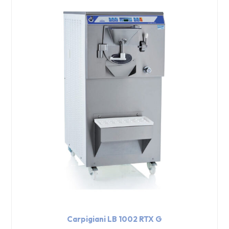
Carpigiani LB 1002 RTX G