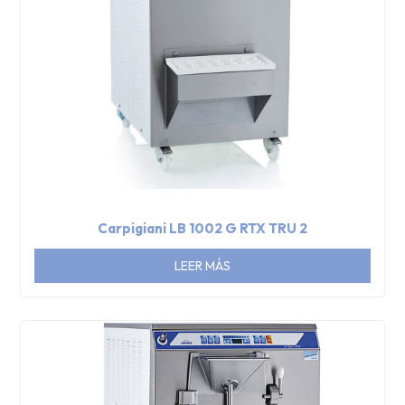
Carpigiani LB 1002 G RTX TRU 2
LEER MÁS