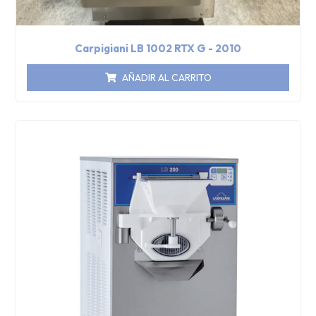
Carpigiani LB 1002 RTX G - 2010
AÑADIR AL CARRITO