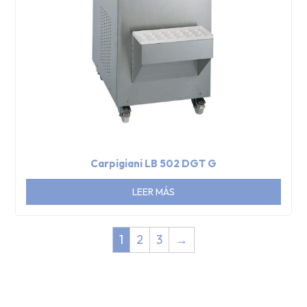
Carpigiani LB 502 DGT G
LEER MÁS
1
2
3
→