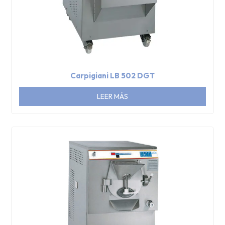
Carpigiani LB 502 DGT
LEER MÁS